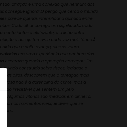
ensão, atração e uma conexão que nenhum dos
ois consegue ignorar.O perigo que cerca o mundo
eles parece apenas intensificar a química entre
mbos. Cada olhar carrega um significado, cada
mento juntos é eletrizante, e a linha entre
mbição e desejo torna-se cada vez mais tênue.À
edida que a noite avança, eles se veem
nvolvidos em uma experiência que nenhum dos
ois esperava quando a operação começou. Em
m mundo construído sobre riscos, lealdade e
postas altas, descobrem que a tentação mais
oderosa não é a adrenalina do crime, mas a
tração irresistível que sentem um pelo
utro.Algumas vitórias são medidas em dinheiro.
utras, nos momentos inesquecíveis que se
eguem.