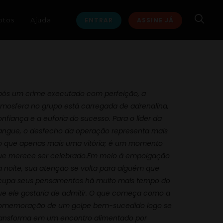
otos
Ajuda
ENTRAR
ASSINE JÁ
pós um crime executado com perfeição, a
tmosfera no grupo está carregada de adrenalina,
nfiança e a euforia do sucesso. Para o líder da
angue, o desfecho da operação representa mais
o que apenas mais uma vitória; é um momento
ue merece ser celebrado.Em meio à empolgação
a noite, sua atenção se volta para alguém que
cupa seus pensamentos há muito mais tempo do
ue ele gostaria de admitir. O que começa como a
omemoração de um golpe bem-sucedido logo se
ransforma em um encontro alimentado por