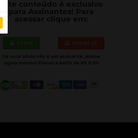
Este conteúdo é exclusivo
para
Assinantes
! Para
acessar clique em:
LOGIN
ASSINE JÁ
Se você ainda não é um assinante, assine
agora mesmo! Planos a partir de R$ 9.90