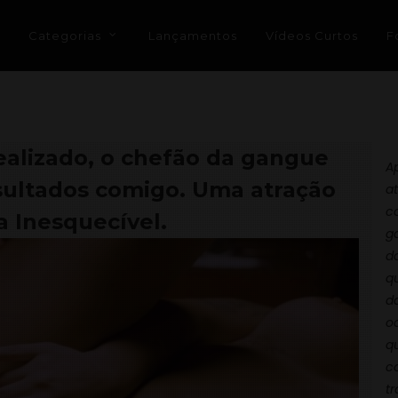
Categorias
Lançamentos
Vídeos Curtos
F
alizado, o chefão da gangue
A
sultados comigo. Uma atração
a
co
a Inesquecível.
g
d
q
d
o
q
c
t