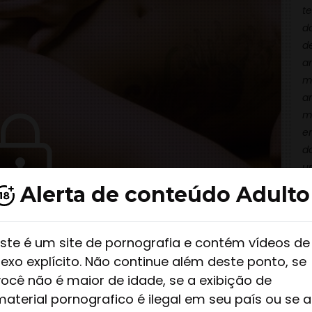
t
d
d
a
mo
a
m
e
d
u
a
Alerta de conteúdo Adulto
p
a
o
Este é um site de pornografia e contém vídeos de
O
sexo explícito. Não continue além deste ponto, se
s
você não é maior de idade, se a exibição de
material pornografico é ilegal em seu país ou se a