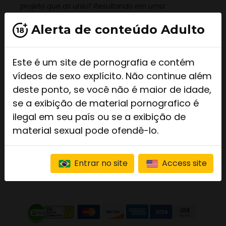
projeto que as uniu? Resultando em uma
experiência repleta de conexão, tesão e prazer.
Alerta de conteúdo Adulto
Este conteúdo é exclusivo para
Este é um site de pornografia e contém
Assinantes
! Para acessar clique
em:
vídeos de sexo explícito. Não continue além
deste ponto, se você não é maior de idade,
se a exibição de material pornografico é
LOGIN
ilegal em seu país ou se a exibição de
material sexual pode ofendê-lo.
ASSINE JÁ
Entrar no site
Access site
Se você ainda não é um assinante, assine agora
mesmo! Planos a partir de R$ 9.90